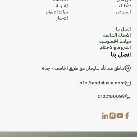
من نحن
الخدمات
الأطباء
المدونة
العروض
مراكز الاورام
الاخبار
اتصل بنا
الأسئلة الشائعة
سياسة الخصوصية
الشروط والأحكام
اتصل بنا
تقاطع عبدالله سليمان مع طريق الجامعة - جدة
info@andalusia.com
0122166698