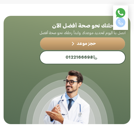
ابدأ رحلتك نحو صحة أفضل الآن
اتصل بنا اليوم لتحديد موعدك وابدأ رحلتك نحو صحة أفضل
حجز موعد
0122166698