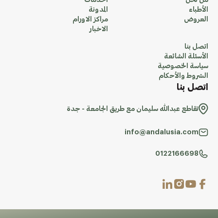
من نحن
الخدمات
الأطباء
المدونة
العروض
مراكز الاورام
الاخبار
اتصل بنا
الأسئلة الشائعة
سياسة الخصوصية
الشروط والأحكام
اتصل بنا
تقاطع عبدالله سليمان مع طريق الجامعة - جدة
info@andalusia.com
0122166698