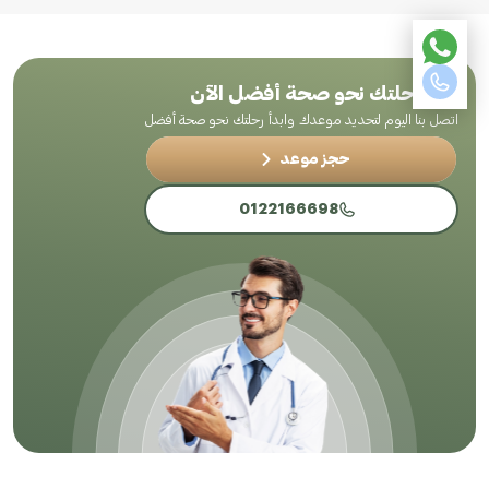
ابدأ رحلتك نحو صحة أفضل الآن
اتصل بنا اليوم لتحديد موعدك وابدأ رحلتك نحو صحة أفضل
حجز موعد
0122166698