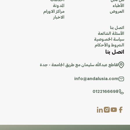
من نحن
الخدمات
الأطباء
المدونة
العروض
مراكز الاورام
الاخبار
اتصل بنا
الأسئلة الشائعة
سياسة الخصوصية
الشروط والأحكام
اتصل بنا
تقاطع عبدالله سليمان مع طريق الجامعة - جدة
info@andalusia.com
0122166698