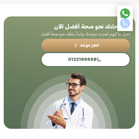
ابدأ رحلتك نحو صحة أفضل الآن
اتصل بنا اليوم لتحديد موعدك وابدأ رحلتك نحو صحة أفضل
حجز موعد
0122166698