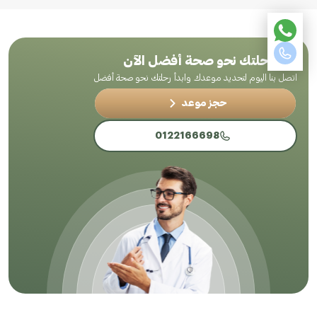
ابدأ رحلتك نحو صحة أفضل الآن
اتصل بنا اليوم لتحديد موعدك وابدأ رحلتك نحو صحة أفضل
حجز موعد
0122166698