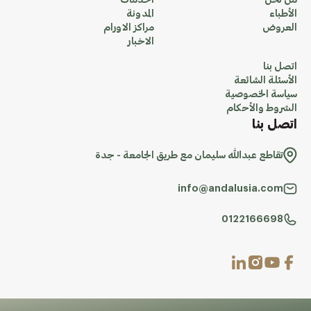
من نحن
الخدمات
الأطباء
المدونة
العروض
مراكز الاورام
الاخبار
اتصل بنا
الأسئلة الشائعة
سياسة الخصوصية
الشروط والأحكام
اتصل بنا
تقاطع عبدالله سليمان مع طريق الجامعة - جدة
info@andalusia.com
0122166698