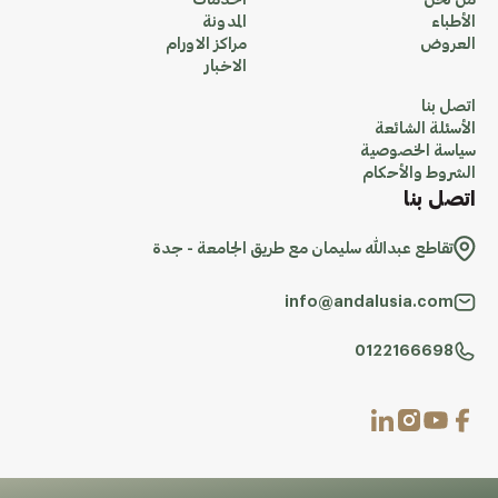
من نحن
الخدمات
الأطباء
المدونة
العروض
مراكز الاورام
الاخبار
اتصل بنا
الأسئلة الشائعة
سياسة الخصوصية
الشروط والأحكام
اتصل بنا
تقاطع عبدالله سليمان مع طريق الجامعة - جدة
info@andalusia.com
0122166698