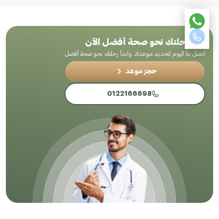
ابدأ رحلتك نحو صحة أفضل الآن
اتصل بنا اليوم لتحديد موعدك وابدأ رحلتك نحو صحة أفضل
حجز موعد
0122166698