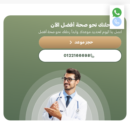
ابدأ رحلتك نحو صحة أفضل الآن
اتصل بنا اليوم لتحديد موعدك وابدأ رحلتك نحو صحة أفضل
حجز موعد
0122166698