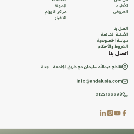
من نحن
الخدمات
الأطباء
المدونة
العروض
مراكز الاورام
الاخبار
اتصل بنا
الأسئلة الشائعة
سياسة الخصوصية
الشروط والأحكام
اتصل بنا
تقاطع عبدالله سليمان مع طريق الجامعة - جدة
info@andalusia.com
0122166698