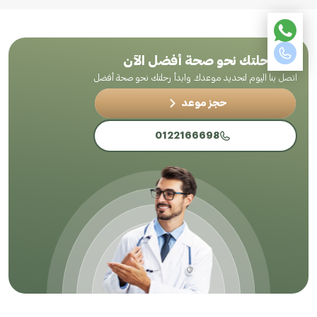
ابدأ رحلتك نحو صحة أفضل الآن
اتصل بنا اليوم لتحديد موعدك وابدأ رحلتك نحو صحة أفضل
حجز موعد
0122166698