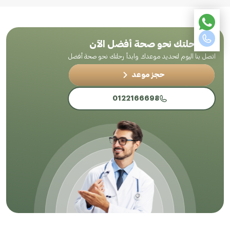
ابدأ رحلتك نحو صحة أفضل الآن
اتصل بنا اليوم لتحديد موعدك وابدأ رحلتك نحو صحة أفضل
حجز موعد
0122166698