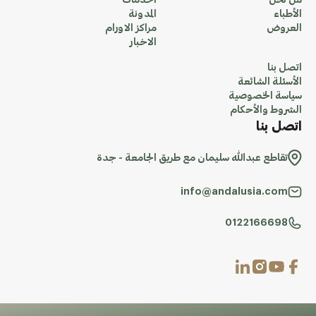
من نحن
الخدمات
الأطباء
المدونة
العروض
مراكز الاورام
الاخبار
اتصل بنا
الأسئلة الشائعة
سياسة الخصوصية
الشروط والأحكام
اتصل بنا
تقاطع عبدالله سليمان مع طريق الجامعة - جدة
info@andalusia.com
0122166698