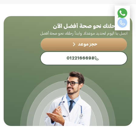
ابدأ رحلتك نحو صحة أفضل الآن
اتصل بنا اليوم لتحديد موعدك وابدأ رحلتك نحو صحة أفضل
حجز موعد
0122166698