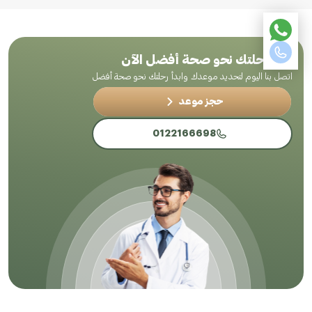
ابدأ رحلتك نحو صحة أفضل الآن
اتصل بنا اليوم لتحديد موعدك وابدأ رحلتك نحو صحة أفضل
حجز موعد
0122166698