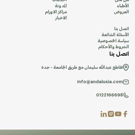
من نحن
الخدمات
الأطباء
المدونة
العروض
مراكز الاورام
الاخبار
اتصل بنا
الأسئلة الشائعة
سياسة الخصوصية
الشروط والأحكام
اتصل بنا
تقاطع عبدالله سليمان مع طريق الجامعة - جدة
info@andalusia.com
0122166698