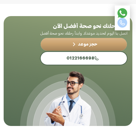
ابدأ رحلتك نحو صحة أفضل الآن
اتصل بنا اليوم لتحديد موعدك وابدأ رحلتك نحو صحة أفضل
حجز موعد
0122166698