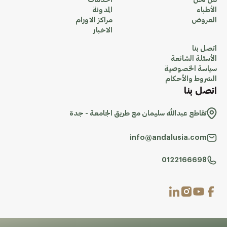
من نحن
الخدمات
الأطباء
المدونة
العروض
مراكز الاورام
الاخبار
اتصل بنا
الأسئلة الشائعة
سياسة الخصوصية
الشروط والأحكام
اتصل بنا
تقاطع عبدالله سليمان مع طريق الجامعة - جدة
info@andalusia.com
0122166698