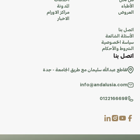
من نحن
الخدمات
الأطباء
المدونة
العروض
مراكز الاورام
الاخبار
اتصل بنا
الأسئلة الشائعة
سياسة الخصوصية
الشروط والأحكام
اتصل بنا
تقاطع عبدالله سليمان مع طريق الجامعة - جدة
info@andalusia.com
0122166698