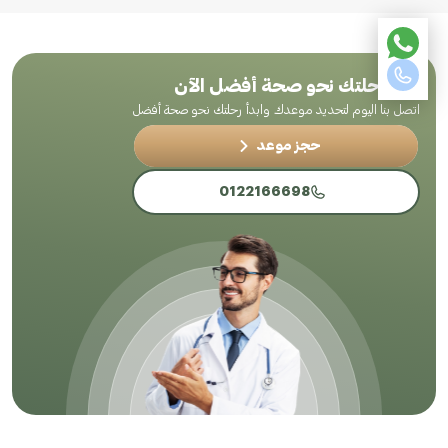
ابدأ رحلتك نحو صحة أفضل الآن
اتصل بنا اليوم لتحديد موعدك وابدأ رحلتك نحو صحة أفضل
حجز موعد
0122166698