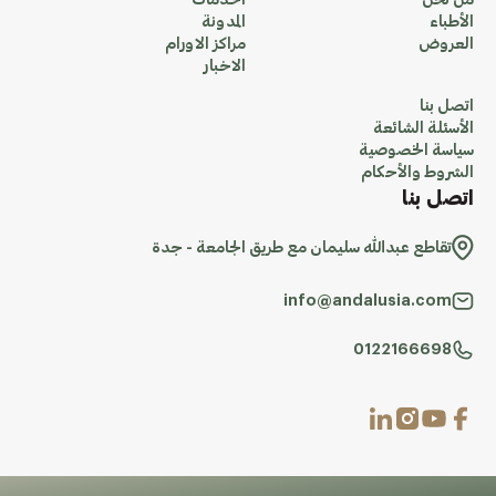
من نحن
الخدمات
الأطباء
المدونة
العروض
مراكز الاورام
الاخبار
اتصل بنا
الأسئلة الشائعة
سياسة الخصوصية
الشروط والأحكام
اتصل بنا
تقاطع عبدالله سليمان مع طريق الجامعة - جدة
info@andalusia.com
0122166698