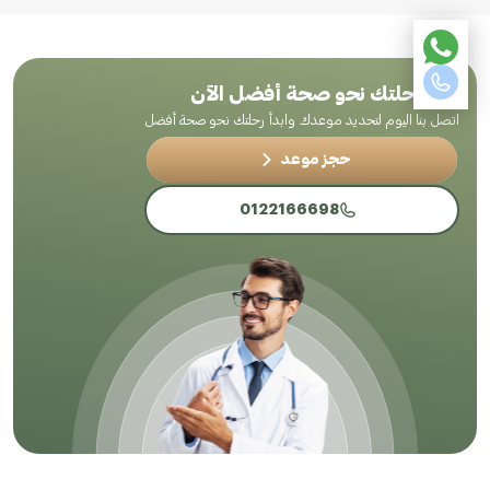
ابدأ رحلتك نحو صحة أفضل الآن
اتصل بنا اليوم لتحديد موعدك وابدأ رحلتك نحو صحة أفضل
حجز موعد
0122166698