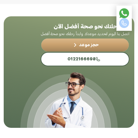
ابدأ رحلتك نحو صحة أفضل الآن
اتصل بنا اليوم لتحديد موعدك وابدأ رحلتك نحو صحة أفضل
حجز موعد
0122166698