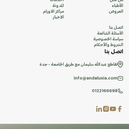
من نحن
الخدمات
الأطباء
المدونة
العروض
مراكز الاورام
الاخبار
اتصل بنا
الأسئلة الشائعة
سياسة الخصوصية
الشروط والأحكام
اتصل بنا
تقاطع عبدالله سليمان مع طريق الجامعة - جدة
info@andalusia.com
0122166698