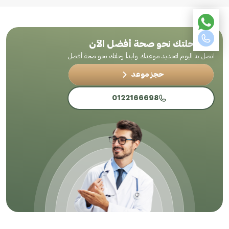
ابدأ رحلتك نحو صحة أفضل الآن
اتصل بنا اليوم لتحديد موعدك وابدأ رحلتك نحو صحة أفضل
حجز موعد
0122166698