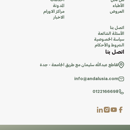
من نحن
الخدمات
الأطباء
المدونة
العروض
مراكز الاورام
الاخبار
اتصل بنا
الأسئلة الشائعة
سياسة الخصوصية
الشروط والأحكام
اتصل بنا
تقاطع عبدالله سليمان مع طريق الجامعة - جدة
info@andalusia.com
0122166698