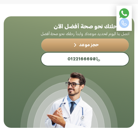
ابدأ رحلتك نحو صحة أفضل الآن
اتصل بنا اليوم لتحديد موعدك وابدأ رحلتك نحو صحة أفضل
حجز موعد
0122166698