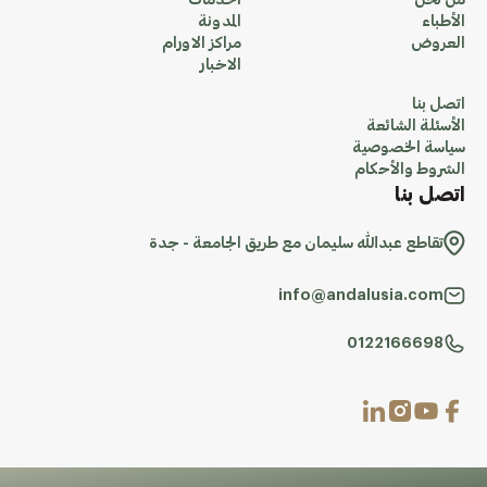
من نحن
الخدمات
الأطباء
المدونة
العروض
مراكز الاورام
الاخبار
اتصل بنا
الأسئلة الشائعة
سياسة الخصوصية
الشروط والأحكام
اتصل بنا
تقاطع عبدالله سليمان مع طريق الجامعة - جدة
info@andalusia.com
0122166698