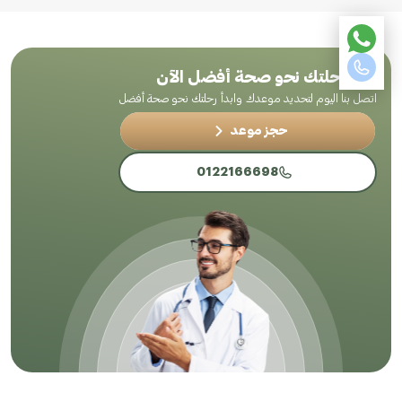
ابدأ رحلتك نحو صحة أفضل الآن
اتصل بنا اليوم لتحديد موعدك وابدأ رحلتك نحو صحة أفضل
حجز موعد
0122166698