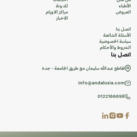
من نحن
الخدمات
الأطباء
المدونة
العروض
مراكز الاورام
الاخبار
اتصل بنا
الأسئلة الشائعة
سياسة الخصوصية
الشروط والأحكام
اتصل بنا
تقاطع عبدالله سليمان مع طريق الجامعة - جدة
info@andalusia.com
0122166698