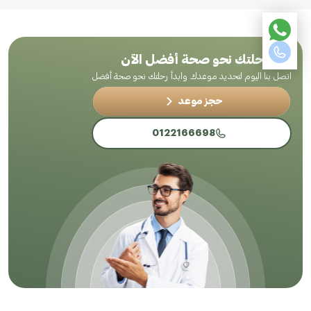
ابدأ رحلتك نحو صحة أفضل الآن
اتصل بنا اليوم لتحديد موعدك وابدأ رحلتك نحو صحة أفضل
حجز موعد
0122166698