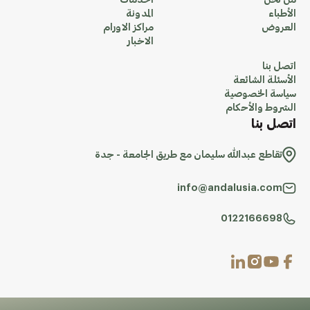
من نحن
الخدمات
الأطباء
المدونة
العروض
مراكز الاورام
الاخبار
اتصل بنا
الأسئلة الشائعة
سياسة الخصوصية
الشروط والأحكام
اتصل بنا
تقاطع عبدالله سليمان مع طريق الجامعة - جدة
info@andalusia.com
0122166698