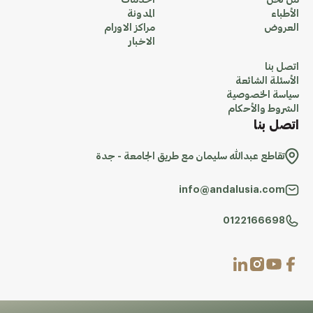
من نحن
الخدمات
الأطباء
المدونة
العروض
مراكز الاورام
الاخبار
اتصل بنا
الأسئلة الشائعة
سياسة الخصوصية
الشروط والأحكام
اتصل بنا
تقاطع عبدالله سليمان مع طريق الجامعة - جدة
info@andalusia.com
0122166698