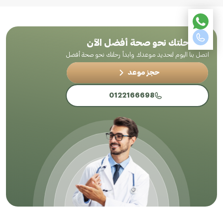
ابدأ رحلتك نحو صحة أفضل الآن
اتصل بنا اليوم لتحديد موعدك وابدأ رحلتك نحو صحة أفضل
حجز موعد
0122166698