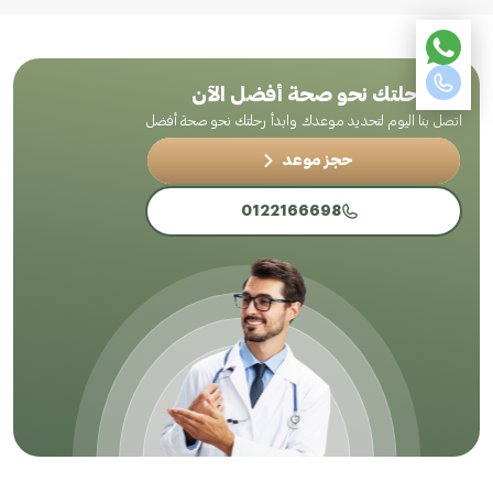
ابدأ رحلتك نحو صحة أفضل الآن
اتصل بنا اليوم لتحديد موعدك وابدأ رحلتك نحو صحة أفضل
حجز موعد
0122166698