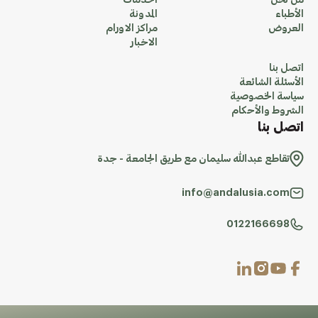
من نحن
الخدمات
الأطباء
المدونة
العروض
مراكز الاورام
الاخبار
اتصل بنا
الأسئلة الشائعة
سياسة الخصوصية
الشروط والأحكام
اتصل بنا
تقاطع عبدالله سليمان مع طريق الجامعة - جدة
info@andalusia.com
0122166698