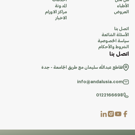
من نحن
الخدمات
الأطباء
المدونة
العروض
مراكز الاورام
الاخبار
اتصل بنا
الأسئلة الشائعة
سياسة الخصوصية
الشروط والأحكام
اتصل بنا
تقاطع عبدالله سليمان مع طريق الجامعة - جدة
info@andalusia.com
0122166698