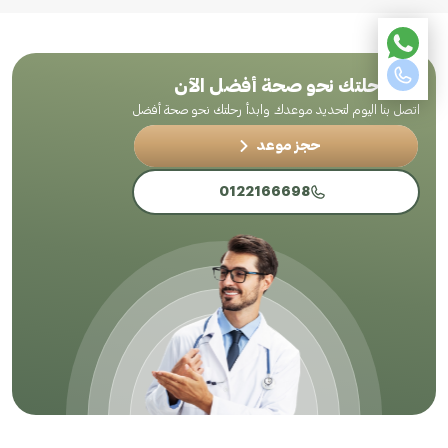
ابدأ رحلتك نحو صحة أفضل الآن
اتصل بنا اليوم لتحديد موعدك وابدأ رحلتك نحو صحة أفضل
حجز موعد
0122166698