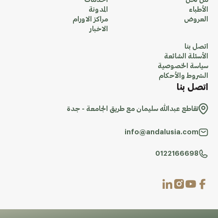
من نحن
الخدمات
الأطباء
المدونة
العروض
مراكز الاورام
الاخبار
اتصل بنا
الأسئلة الشائعة
سياسة الخصوصية
الشروط والأحكام
اتصل بنا
تقاطع عبدالله سليمان مع طريق الجامعة - جدة
info@andalusia.com
0122166698