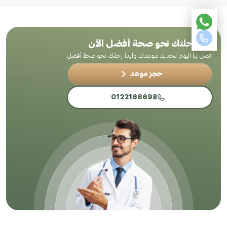
ابدأ رحلتك نحو صحة أفضل الآن
اتصل بنا اليوم لتحديد موعدك وابدأ رحلتك نحو صحة أفضل
حجز موعد
0122166698