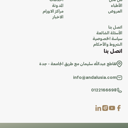
من نحن
الخدمات
الأطباء
المدونة
العروض
مراكز الاورام
الاخبار
اتصل بنا
الأسئلة الشائعة
سياسة الخصوصية
الشروط والأحكام
اتصل بنا
تقاطع عبدالله سليمان مع طريق الجامعة - جدة
info@andalusia.com
0122166698