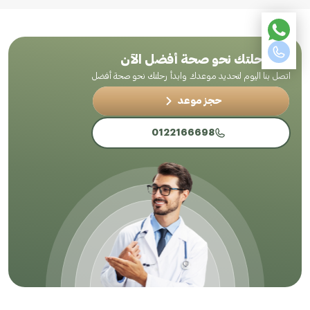
ابدأ رحلتك نحو صحة أفضل الآن
اتصل بنا اليوم لتحديد موعدك وابدأ رحلتك نحو صحة أفضل
حجز موعد
0122166698