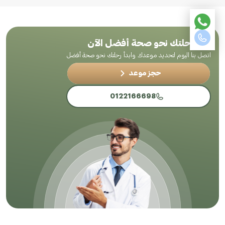
ابدأ رحلتك نحو صحة أفضل الآن
اتصل بنا اليوم لتحديد موعدك وابدأ رحلتك نحو صحة أفضل
حجز موعد
0122166698