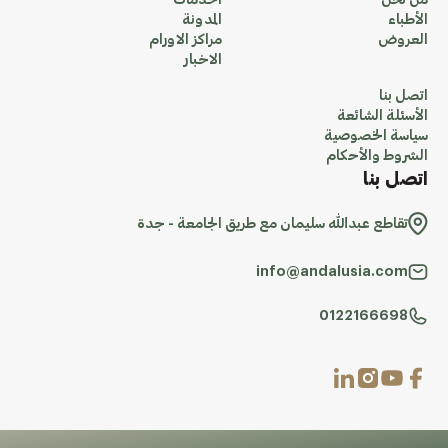
من نحن
الخدمات
الأطباء
المدونة
العروض
مراكز الاورام
الاخبار
اتصل بنا
الأسئلة الشائعة
سياسة الخصوصية
الشروط والأحكام
اتصل بنا
تقاطع عبدالله سليمان مع طريق الجامعة - جدة
info@andalusia.com
0122166698