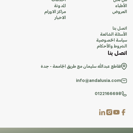
من نحن
الخدمات
الأطباء
المدونة
العروض
مراكز الاورام
الاخبار
اتصل بنا
الأسئلة الشائعة
سياسة الخصوصية
الشروط والأحكام
اتصل بنا
تقاطع عبدالله سليمان مع طريق الجامعة - جدة
info@andalusia.com
0122166698