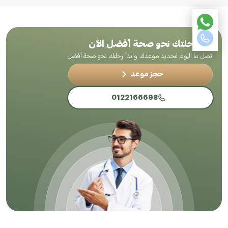
ابدأ رحلتك نحو صحة أفضل الآن
اتصل بنا اليوم لتحديد موعدك وابدأ رحلتك نحو صحة أفضل
حجز موعد
0122166698