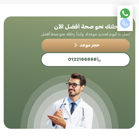
ابدأ رحلتك نحو صحة أفضل الآن
اتصل بنا اليوم لتحديد موعدك وابدأ رحلتك نحو صحة أفضل
حجز موعد
0122166698