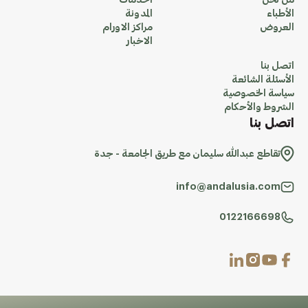
من نحن
الخدمات
الأطباء
المدونة
العروض
مراكز الاورام
الاخبار
اتصل بنا
الأسئلة الشائعة
سياسة الخصوصية
الشروط والأحكام
اتصل بنا
تقاطع عبدالله سليمان مع طريق الجامعة - جدة
info@andalusia.com
0122166698