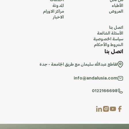
من نحن
الخدمات
الأطباء
المدونة
العروض
مراكز الاورام
الاخبار
اتصل بنا
الأسئلة الشائعة
سياسة الخصوصية
الشروط والأحكام
اتصل بنا
تقاطع عبدالله سليمان مع طريق الجامعة - جدة
info@andalusia.com
0122166698