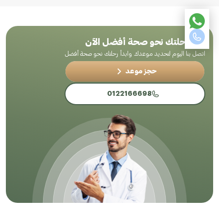
ابدأ رحلتك نحو صحة أفضل الآن
اتصل بنا اليوم لتحديد موعدك وابدأ رحلتك نحو صحة أفضل
حجز موعد
0122166698