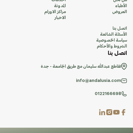
من نحن
الخدمات
الأطباء
المدونة
العروض
مراكز الاورام
الاخبار
اتصل بنا
الأسئلة الشائعة
سياسة الخصوصية
الشروط والأحكام
اتصل بنا
تقاطع عبدالله سليمان مع طريق الجامعة - جدة
info@andalusia.com
0122166698