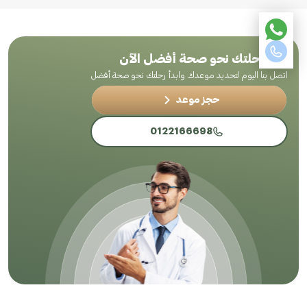
ابدأ رحلتك نحو صحة أفضل الآن
اتصل بنا اليوم لتحديد موعدك وابدأ رحلتك نحو صحة أفضل
حجز موعد
0122166698