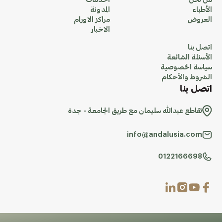
من نحن
الخدمات
الأطباء
المدونة
العروض
مراكز الاورام
الاخبار
اتصل بنا
الأسئلة الشائعة
سياسة الخصوصية
الشروط والأحكام
اتصل بنا
تقاطع عبدالله سليمان مع طريق الجامعة - جدة
info@andalusia.com
0122166698