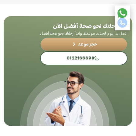
ابدأ رحلتك نحو صحة أفضل الآن
اتصل بنا اليوم لتحديد موعدك وابدأ رحلتك نحو صحة أفضل
حجز موعد
0122166698