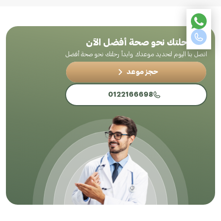
ابدأ رحلتك نحو صحة أفضل الآن
اتصل بنا اليوم لتحديد موعدك وابدأ رحلتك نحو صحة أفضل
حجز موعد
0122166698