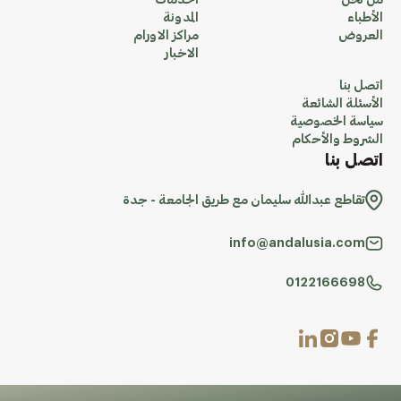
من نحن
الخدمات
الأطباء
المدونة
العروض
مراكز الاورام
الاخبار
اتصل بنا
الأسئلة الشائعة
سياسة الخصوصية
الشروط والأحكام
اتصل بنا
تقاطع عبدالله سليمان مع طريق الجامعة - جدة
info@andalusia.com
0122166698