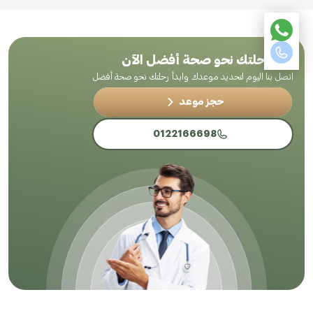
ابدأ رحلتك نحو صحة أفضل الآن
اتصل بنا اليوم لتحديد موعدك وابدأ رحلتك نحو صحة أفضل
حجز موعد
0122166698