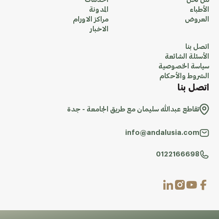
من نحن
الخدمات
الأطباء
المدونة
العروض
مراكز الاورام
الاخبار
اتصل بنا
الأسئلة الشائعة
سياسة الخصوصية
الشروط والأحكام
اتصل بنا
تقاطع عبدالله سليمان مع طريق الجامعة - جدة
info@andalusia.com
0122166698