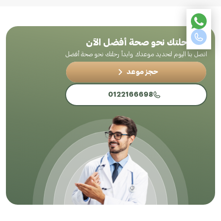
ابدأ رحلتك نحو صحة أفضل الآن
اتصل بنا اليوم لتحديد موعدك وابدأ رحلتك نحو صحة أفضل
حجز موعد
0122166698