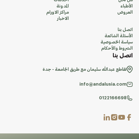
من نحن
الخدمات
الأطباء
المدونة
العروض
مراكز الاورام
الاخبار
اتصل بنا
الأسئلة الشائعة
سياسة الخصوصية
الشروط والأحكام
اتصل بنا
تقاطع عبدالله سليمان مع طريق الجامعة - جدة
info@andalusia.com
0122166698