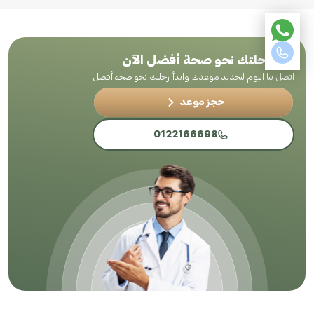
ابدأ رحلتك نحو صحة أفضل الآن
اتصل بنا اليوم لتحديد موعدك وابدأ رحلتك نحو صحة أفضل
حجز موعد
0122166698