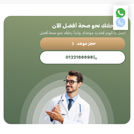
ابدأ رحلتك نحو صحة أفضل الآن
اتصل بنا اليوم لتحديد موعدك وابدأ رحلتك نحو صحة أفضل
حجز موعد
0122166698