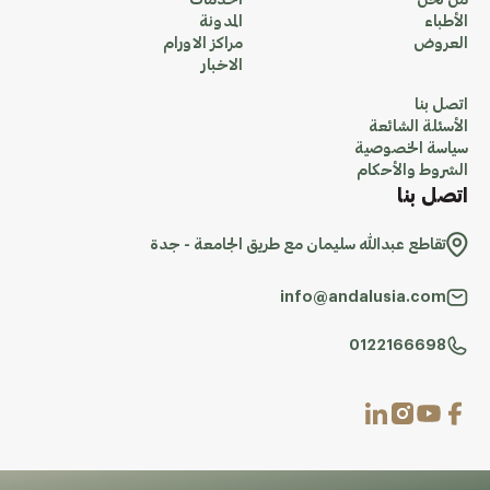
من نحن
الخدمات
الأطباء
المدونة
العروض
مراكز الاورام
الاخبار
اتصل بنا
الأسئلة الشائعة
سياسة الخصوصية
الشروط والأحكام
اتصل بنا
تقاطع عبدالله سليمان مع طريق الجامعة - جدة
info@andalusia.com
0122166698