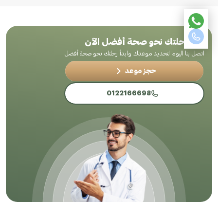
ابدأ رحلتك نحو صحة أفضل الآن
اتصل بنا اليوم لتحديد موعدك وابدأ رحلتك نحو صحة أفضل
حجز موعد
0122166698